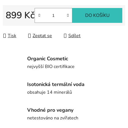
899 Kč
DO KOŠÍKU
Měrná cena:
Tisk
Zeptat se
Sdílet
Organic Cosmetic
nejvyšší BIO certifikace
Isotonická termální voda
obsahuje 14 minerálů
Vhodné pro vegany
netestováno na zvířatech