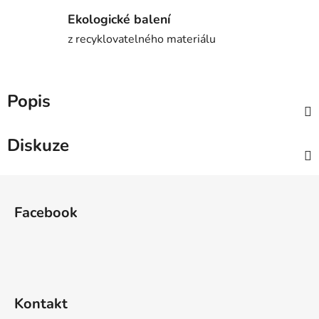
Ekologické balení
z recyklovatelného materiálu
Popis
Diskuze
Z
á
Facebook
p
a
t
í
Kontakt