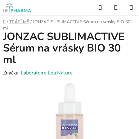
Přejít
Hledat
NÁKUP
na
KOŠÍK
obsah
Domů
/
TRÁPÍ MĚ
/
JONZAC SUBLIMACTIVE Sérum na vrásky BIO 30
ml
JONZAC SUBLIMACTIVE
Sérum na vrásky BIO 30
ml
Značka:
Laboratoire Léa Nature