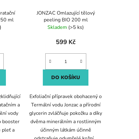
ratační
JONZAC Omlazující tělový
150 ml
peeling BIO 200 ml
)
Skladem
(>5 ks)
599 Kč
DO KOŠÍKU
klidňující
Exfoliační přípravek obohacený o
atačním a
Termální vodu Jonzac a přírodní
lní vody
glycerin zvláčňuje pokožku a díky
o booster
dvěma minerálním a rostlinným
 pleť a
účinným látkám účinně
odstraňuje odumřelé kožní...