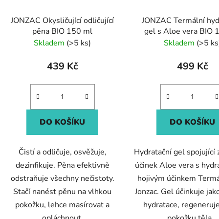
JONZAC Okysličující odličující
JONZAC Termální hyd
pěna BIO 150 ml
gel s Aloe vera BIO 
Skladem
(>5 ks)
Skladem
(>5 ks
439 Kč
499 Kč
DO KOŠÍKU
DO KOŠÍKU
Čistí a odličuje, osvěžuje,
Hydratační gel spojující z
dezinfikuje. Pěna efektivně
účinek Aloe vera s hydr
odstraňuje všechny nečistoty.
hojivým účinkem Termá
Stačí nanést pěnu na vlhkou
Jonzac. Gel účinkuje jak
pokožku, lehce masírovat a
hydratace, regeneruje
opláchnout.
pokožku těla...