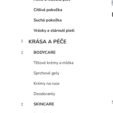
o
p
r
Citlivá pokožka
a
i
n
e
Suchá pokožka
e
Vrásky a stárnutí pleti
l
KRÁSA A PÉČE
BODYCARE
Tělové krémy a mléka
Sprchové gely
Krémy na ruce
Deodoranty
SKINCARE