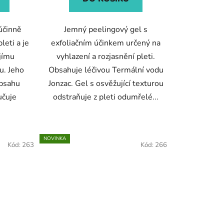
 účinně
Jemný peelingový gel s
leti a je
exfoliačním účinkem určený na
ejímu
vyhlazení a rozjasnění pleti.
u. Jeho
Obsahuje léčivou Termální vodu
obsahu
Jonzac. Gel s osvěžující texturou
učuje
odstraňuje z pleti odumřelé...
NOVINKA
Kód:
263
Kód:
266