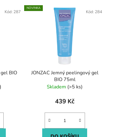
e
NOVINKA
Kód:
287
Kód:
284
n
í
p
r
o
d
u
k
 gel BIO
JONZAC Jemný peelingový gel
t
BIO 75ml
ů
)
Skladem
(>5 ks)
439 Kč
DO KOŠÍKU