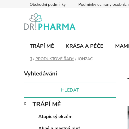
Přejít
Obchodní podmínky
Podmínky ochrany osobních
na
obsah
TRÁPÍ MĚ
KRÁSA A PÉČE
MAMI
Domů
/
PRODUKTOVÉ ŘADY
/
JONZAC
P
Vyhledávání
o
s
t
HLEDAT
r
K
Přeskočit
TRÁPÍ MĚ
a
a
kategorie
n
t
Atopický ekzém
e
n
g
í
Akné a mastná pleť