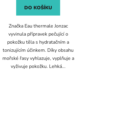
DO KOŠÍKU
Značka Eau thermale Jonzac
vyvinula přípravek pečující o
pokožku těla s hydratačním a
tonizujícím účinkem. Díky obsahu
mořské řasy vyhlazuje, vyplňuje a
vyživuje pokožku. Lehká...
O
v
l
á
d
a
c
í