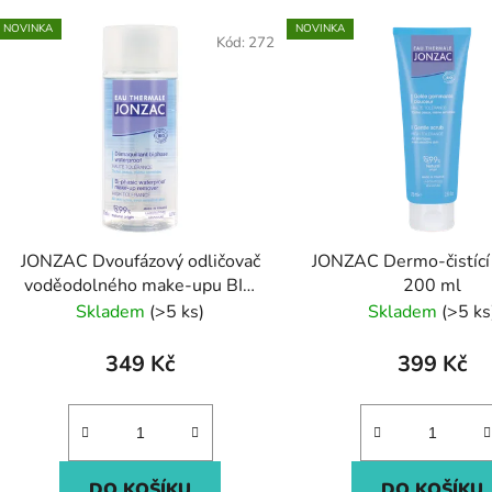
V
NOVINKA
NOVINKA
ý
Kód:
272
p
s
p
r
o
d
JONZAC Dvoufázový odličovač
JONZAC Dermo-čistící
u
voděodolného make-upu BIO
200 ml
k
150 ml
Skladem
(>5 ks)
Skladem
(>5 ks
t
ů
349 Kč
399 Kč
DO KOŠÍKU
DO KOŠÍKU