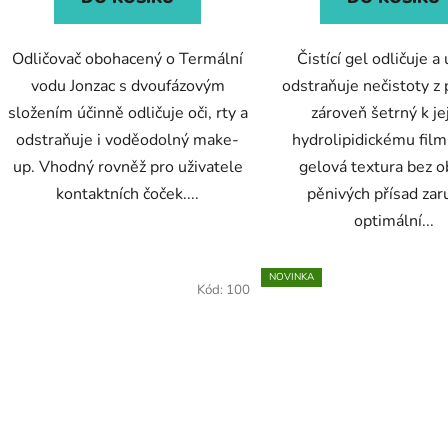
Odličovač obohacený o Termální
Čistící gel odličuje a
vodu Jonzac s dvoufázovým
odstraňuje nečistoty z p
složením účinně odličuje oči, rty a
zároveň šetrný k j
odstraňuje i voděodolný make-
hydrolipidickému film
up. Vhodný rovněž pro uživatele
gelová textura bez 
kontaktních čoček....
pěnivých přísad zar
optimální...
NOVINKA
Kód:
100