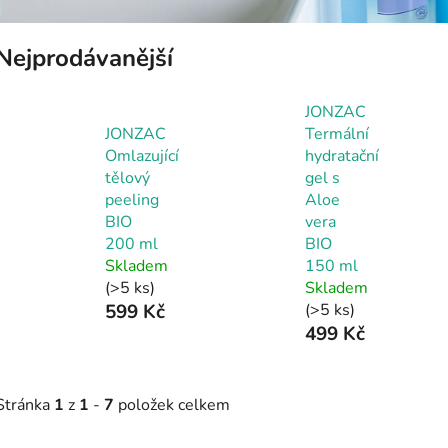
Nejprodávanější
JONZAC
JONZAC
Termální
Omlazující
hydratační
tělový
gel s
peeling
Aloe
BIO
vera
200 ml
BIO
Skladem
150 ml
(>5 ks)
Skladem
599 Kč
(>5 ks)
499 Kč
Stránka
1
z
1
-
7
položek celkem