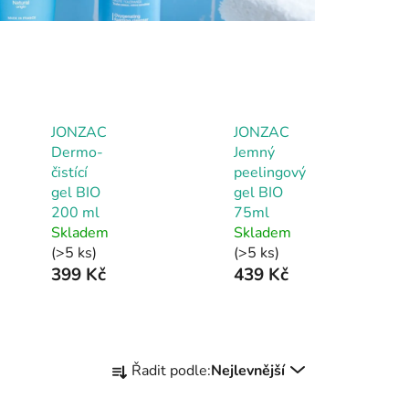
JONZAC
JONZAC
Dermo-
Jemný
čistící
peelingový
gel BIO
gel BIO
200 ml
75ml
Skladem
Skladem
(>5 ks)
(>5 ks)
399 Kč
439 Kč
Ř
Řadit podle:
Nejlevnější
a
z