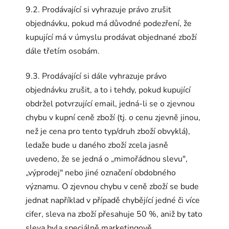
9.2. Prodávající si vyhrazuje právo zrušit
objednávku, pokud má důvodné podezření, že
kupující má v úmyslu prodávat objednané zboží
dále třetím osobám.
9.3. Prodávající si dále vyhrazuje právo
objednávku zrušit, a to i tehdy, pokud kupující
obdržel potvrzující email, jedná-li se o zjevnou
chybu v kupní ceně zboží (tj. o cenu zjevně jinou,
než je cena pro tento typ/druh zboží obvyklá),
ledaže bude u daného zboží zcela jasně
uvedeno, že se jedná o „mimořádnou slevu",
„výprodej" nebo jiné označení obdobného
významu. O zjevnou chybu v ceně zboží se bude
jednat například v případě chybějící jedné či více
cifer, sleva na zboží přesahuje 50 %, aniž by tato
sleva byla speciálně marketingově