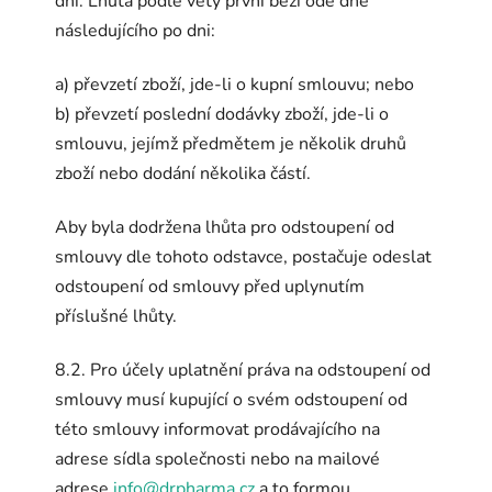
dní. Lhůta podle věty první běží ode dne
následujícího po dni:
a) převzetí zboží, jde-li o kupní smlouvu; nebo
b) převzetí poslední dodávky zboží, jde-li o
smlouvu, jejímž předmětem je několik druhů
zboží nebo dodání několika částí.
Aby byla dodržena lhůta pro odstoupení od
smlouvy dle tohoto odstavce, postačuje odeslat
odstoupení od smlouvy před uplynutím
příslušné lhůty.
8.2. Pro účely uplatnění práva na odstoupení od
smlouvy musí kupující o svém odstoupení od
této smlouvy informovat prodávajícího na
adrese sídla společnosti nebo na mailové
adrese
info@drpharma.cz
a to formou