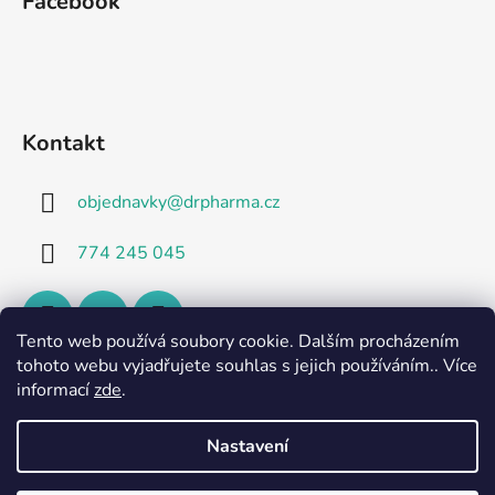
Facebook
p
a
t
í
Kontakt
objednavky
@
drpharma.cz
774 245 045
Tento web používá soubory cookie. Dalším procházením
tohoto webu vyjadřujete souhlas s jejich používáním.. Více
informací
zde
.
Nastavení
https://www.instagram.com/eauthermalejonzac_cz_sk/