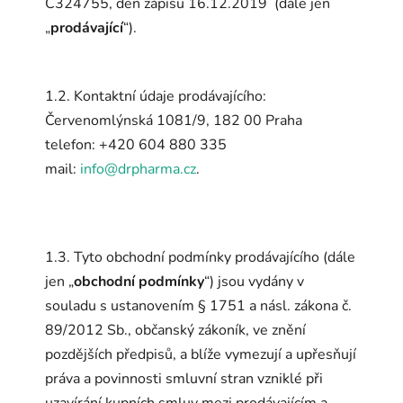
C324755, den zápisu 16.12.2019 (dále jen
„
prodávající
“).
1.2. Kontaktní údaje prodávajícího:
Červenomlýnská 1081/9, 182 00 Praha
telefon: +420 604 880 335
mail:
info@drpharma.cz
.
1.3. Tyto obchodní podmínky prodávajícího (dále
jen „
obchodní podmínky
“) jsou vydány v
souladu s ustanovením § 1751 a násl. zákona č.
89/2012 Sb., občanský zákoník, ve znění
pozdějších předpisů, a blíže vymezují a upřesňují
práva a povinnosti smluvní stran vzniklé při
uzavírání kupních smluv mezi prodávajícím a