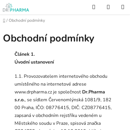
Přejít
Hledat
NÁKUP
na
KOŠÍK
obsah
Domů
/
Obchodní podmínky
Obchodní podmínky
Článek 1.
Úvodní ustanovení
1.1. Provozovatelem internetového obchodu
umístěného na internetové adrese
www.drpharma.cz je společnost
Dr.Pharma
s.r.o.
, se sídlem Červenomlýnská 1081/9, 182
00 Praha, IČO: 08776415, DIČ: CZ08776415,
zapsaná v obchodním rejstříku vedeném u
Městského soudu v Praze, spisová značka